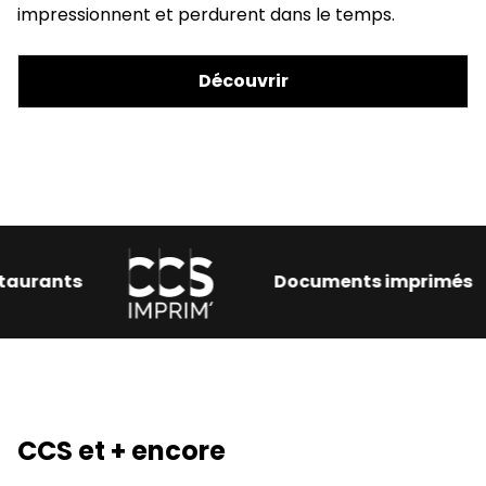
impressionnent et perdurent dans le temps.
Découvrir
erces et restaurants
Document
CCS et + encore