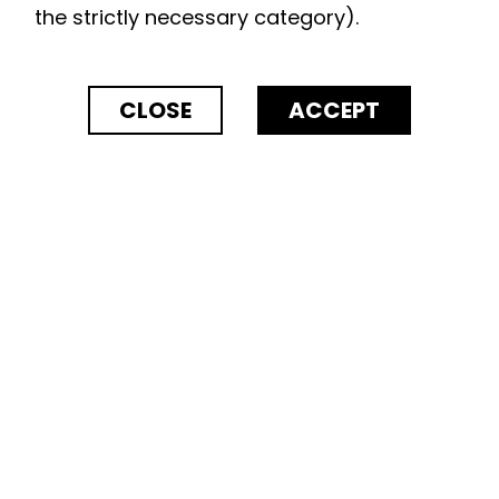
the strictly necessary category).
CLOSE
ACCEPT
15 Place Carnot 69002 Lyon
bonjour@ccsimprim.com
04 78 52 98 93