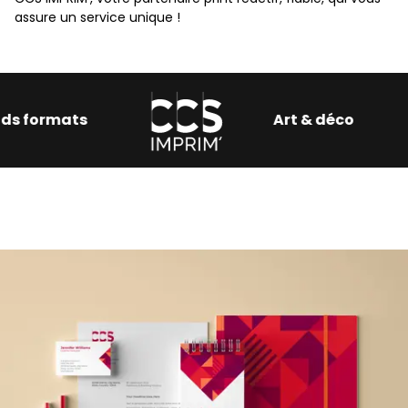
assure un service unique !
tique et grands formats
Art 